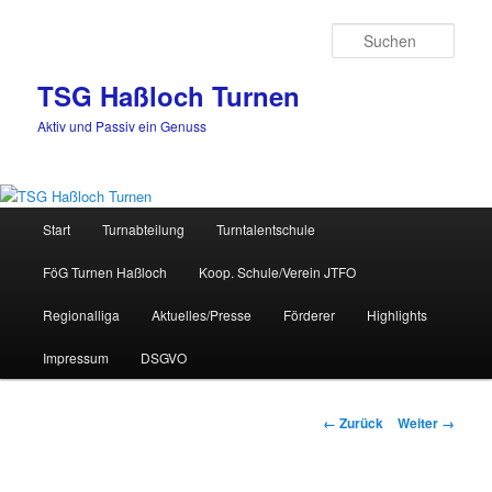
Zum
Inhalt
Such
wechseln
TSG Haßloch Turnen
Aktiv und Passiv ein Genuss
Hauptmenü
Start
Turnabteilung
Turntalentschule
FöG Turnen Haßloch
Koop. Schule/Verein JTFO
Regionalliga
Aktuelles/Presse
Förderer
Highlights
Impressum
DSGVO
Bilder-
← Zurück
Weiter →
Navigation