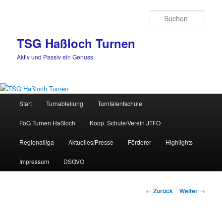
Zum
Inhalt
Such
wechseln
TSG Haßloch Turnen
Aktiv und Passiv ein Genuss
Hauptmenü
Start
Turnabteilung
Turntalentschule
FöG Turnen Haßloch
Koop. Schule/Verein JTFO
Regionalliga
Aktuelles/Presse
Förderer
Highlights
Impressum
DSGVO
Bilder-
← Zurück
Weiter →
Navigation